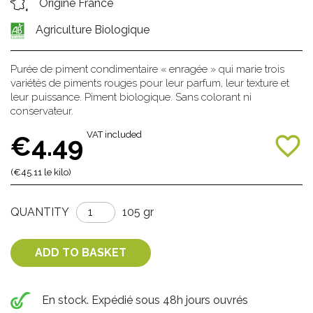
Origine France
Agriculture Biologique
Purée de piment condimentaire « enragée » qui marie trois
variétés de piments rouges pour leur parfum, leur texture et
leur puissance. Piment biologique. Sans colorant ni
conservateur.
VAT included
€4.49
favorite_border
(€45.11 le kilo)
QUANTITY
105 gr
ADD TO BASKET
En stock. Expédié sous 48h jours ouvrés